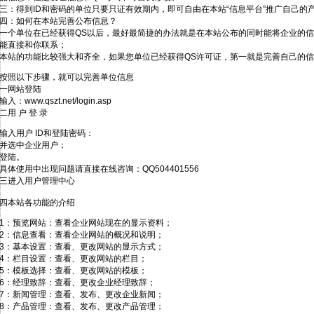
三：得到ID和密码的单位只要只证有效期内，即可自由在本站“信息平台”推广自己的
四：如何在本站完善公布信息？
一个单位在已经获得QS以后，最好最简捷的办法就是在本站公布的同时能将企业的
能直接和你联系；
本站的功能比较强大和齐全，如果您单位已经获得QS许可证，第一就是完善自己的信
按照以下步骤，就可以完善单位信息
一网站登陆
输入：www.qszt.net/login.asp
二用 户 登 录
输入用户 ID和登陆密码：
并选中企业用户；
登陆。
具体使用中出现问题请直接在线咨询：QQ504401556
三进入用户管理中心
四本站各功能的介绍
1：预览网站：查看企业网站现在的显示资料；
2：信息查看：查看企业网站的概况和说明；
3：基本设置：查看、更改网站的显示方式；
4：栏目设置：查看、更改网站的栏目；
5：模板选择：查看、更改网站的模板；
6：经理致辞：查看、更改企业经理致辞；
7：新闻管理：查看、发布、更改企业新闻；
8：产品管理：查看、发布、更改产品管理；