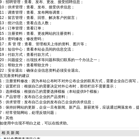
9：招聘管理：查看、发布、更改、接受招聘信息；
10：供求管理：查看、发布、接受供求信息；
11：调查管理：查看、发布网络调查；
12：留言管理：查看、回答、解决客户的留言；
13：统计信息：查看点击人数；
14：订单管理：查看订单；
15：注册资料：查看、更改网站的注册资料；
16：密码修改：修改密码；
17：库 管 理：查看、管理相关上传的资料、图片等；
18：短信中心：查看本站会员间的信息交流；
19：付款方式：查看付款方式；
20：问题提交：出现技术等问题和我们联系的一个办法之一；
21：帮助文件：查看帮助文件；
22：安全退出：确保企业信息资料必须安全退出。
五完善资料的建议
1：注册资料修改：因为本站公布时不对外公布企业的联系方式，需要企业自己填写
2：设置栏目：根据自己的需要决定对外公布时，那些栏目不需要显示；
3：选择模板：根据自己的需要选择模板（本站提供9个模板）
4：产品管理：发布自己企业的产品资料；
5：供求管理：发布自己企业的发布自己企业的供求信息；
6：保持好网站的更新，企业一旦有新闻、新产品、新获奖等，应该通过网落发布，
7：经常登陆网站，处理反馈问题；
8：其他
如使用中出现不明白之处，可以在线求助。
相 关 新 闻