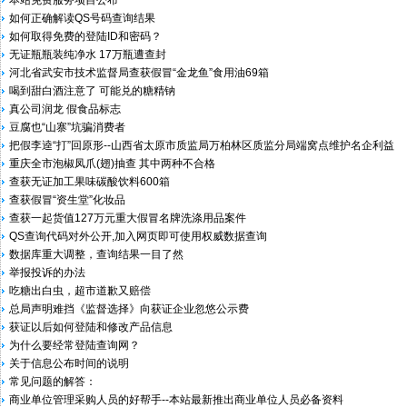
本站免费服务项目公布
如何正确解读QS号码查询结果
如何取得免费的登陆ID和密码？
无证瓶瓶装纯净水 17万瓶遭查封
河北省武安市技术监督局查获假冒“金龙鱼”食用油69箱
喝到甜白酒注意了 可能兑的糖精钠
真公司润龙 假食品标志
豆腐也“山寨”坑骗消费者
把假李逵“打”回原形--山西省太原市质监局万柏林区质监分局端窝点维护名企利益
重庆全市泡椒凤爪(翅)抽查 其中两种不合格
查获无证加工果味碳酸饮料600箱
查获假冒“资生堂”化妆品
查获一起货值127万元重大假冒名牌洗涤用品案件
QS查询代码对外公开,加入网页即可使用权威数据查询
数据库重大调整，查询结果一目了然
举报投诉的办法
吃糖出白虫，超市道歉又赔偿
总局声明难挡《监督选择》向获证企业忽悠公示费
获证以后如何登陆和修改产品信息
为什么要经常登陆查询网？
关于信息公布时间的说明
常见问题的解答：
商业单位管理采购人员的好帮手--本站最新推出商业单位人员必备资料