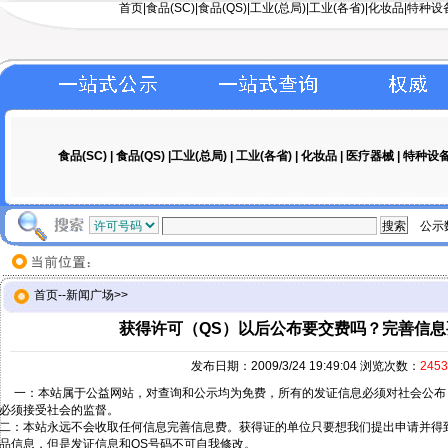
首页
|
食品(SC)
|
食品(QS)
|工业(总局)|
工业(各省)
|
化妆品
|
特种设
食品(SC)
|
食品(QS)
|工业(总局) |
工业(各省)
|
化妆品
|
医疗器械
|
特种设
公示
首页
--
新闻广场
>>
获得许可（QS）以后公布要交费吗？完善信息
发布日期：2009/3/24 19:49:04 浏览次数：
2453
一：本站属于公益网站，对查询和公示均为免费，所有的发证信息必须对社会公布
必须接受社会的监督。
二：本站永远不会收取任何信息完善信息费。获得证的单位只要想我们提出申请并得到
品信息，但是发证信息和QS号码不可自我修改。