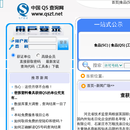
首页
|
食品(S
食品(SC)
|
食品(QS)
|工
获证单位
高级会员
直接获取密码
最新发证
查询代码（工具条）下载
推 荐 新 闻
首页
--
新闻广场
>>
当心：这些月饼不合格！
密胺塑料餐具获得QS的单位究竟
查获
有...
数据库重大调整，查询结果一目了
然
河北省技术监督局根据英国联合
本站免费服务项目公布
国内外知名日化企业的联名举报，
如何取得免费的登陆ID和密码？
有限公司、石家庄市万顺洗涤日化厂进
如何正确解读QS号码查询结果
大量驰名商标和知名品牌的洗衣皂