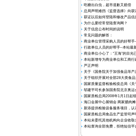
吃糖出白虫，超市道歉又赔偿
总局声明难挡《监督选择》向获
获证以后如何登陆和修改产品信
为什么要经常登陆查询网？
关于信息公布时间的说明
常见问题的解答：
商业单位管理采购人员的好帮手-
行政单位人员的好帮手--本站最
商业单位小心了：“王海”的目光
本站新增专为商业单位和工商行
严正声明
关于《国务院关于加强食品等产
关于组织开展对全部28大类食
国家质量监督检验检疫总局《关于
邬建平司长参加国务院北京奥运
国家质检总局2008年1月1日
海口会展中心展销会 两家腊肉摊位
新添提供检验设备服务项目，认
国家质检总局食品生产监管司声
本站未委托其他机构向企业收取公
本站查询全部免费，拒绝短信平