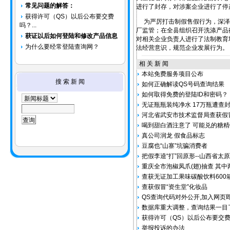
常见问题的解答：
进行了封存，对涉案企业进行了停
获得许可（QS）以后公布要交费
为严厉打击制假售假行为，深泽县
吗？...
厂监管；在全县组织召开洗涤产品
获证以后如何登陆和修改产品信息
对相关企业负责人进行了法制教育
为什么要经常登陆查询网？
法经营意识，规范企业发展行为。
相 关 新 闻
本站免费服务项目公布
搜 索 新 闻
如何正确解读QS号码查询结果
如何取得免费的登陆ID和密码？
无证瓶瓶装纯净水 17万瓶遭查
河北省武安市技术监督局查获假冒
喝到甜白酒注意了 可能兑的糖精
真公司润龙 假食品标志
豆腐也“山寨”坑骗消费者
把假李逵“打”回原形--山西省
重庆全市泡椒凤爪(翅)抽查 其
查获无证加工果味碳酸饮料600
查获假冒“资生堂”化妆品
QS查询代码对外公开,加入网页
数据库重大调整，查询结果一目
获得许可（QS）以后公布要交
举报投诉的办法