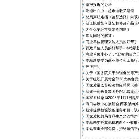
举报投诉的办法
吃糖出白虫，超市道歉又赔偿
总局声明难挡《监督选择》向获
获证以后如何登陆和修改产品信
为什么要经常登陆查询网？
常见问题的解答：
商业单位管理采购人员的好帮手-
行政单位人员的好帮手--本站最
商业单位小心了：“王海”的目光
本站新增专为商业单位和工商行
严正声明
关于《国务院关于加强食品等产
关于组织开展对全部28大类食
国家质量监督检验检疫总局《关于
邬建平司长参加国务院北京奥运
国家质检总局2008年1月1日
海口会展中心展销会 两家腊肉摊位
新添提供检验设备服务项目，认
国家质检总局食品生产监管司声
本站未委托其他机构向企业收取公
本站查询全部免费，拒绝短信平