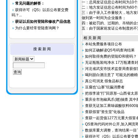
一：总局发证信息公布时间为10
常见问题的解答：
二：地方发证信息公布时间为60
获得许可（QS）以后公布要交费
三：由于录入工作量较大，地方发
吗？...
做到第一时间为企业服务；
获证以后如何登陆和修改产品信息
四：被处罚的、过期的、吊销的企
为什么要经常登陆查询网？
五：由于国家前发证公布制度的不
相 关 新 闻
本站免费服务项目公布
搜 索 新 闻
如何正确解读QS号码查询结果
如何取得免费的登陆ID和密码？
无证瓶瓶装纯净水 17万瓶遭查
河北省武安市技术监督局查获假冒
喝到甜白酒注意了 可能兑的糖精
真公司润龙 假食品标志
豆腐也“山寨”坑骗消费者
把假李逵“打”回原形--山西省
重庆全市泡椒凤爪(翅)抽查 其
查获无证加工果味碳酸饮料600
查获假冒“资生堂”化妆品
查获一起货值127万元重大假冒
QS查询代码对外公开,加入网页
数据库重大调整，查询结果一目
获得许可（QS）以后公布要交