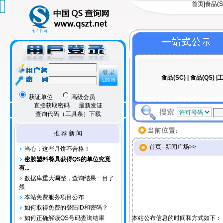
首页
|
食品(S
食品(SC)
|
食品(QS)
|工
获证单位
高级会员
直接获取密码
最新发证
查询代码（工具条）下载
推 荐 新 闻
首页
--
新闻广场
>>
当心：这些月饼不合格！
密胺塑料餐具获得QS的单位究竟
有...
数据库重大调整，查询结果一目了
然
本站免费服务项目公布
如何取得免费的登陆ID和密码？
如何正确解读QS号码查询结果
本站公布信息的时间和方式如下：