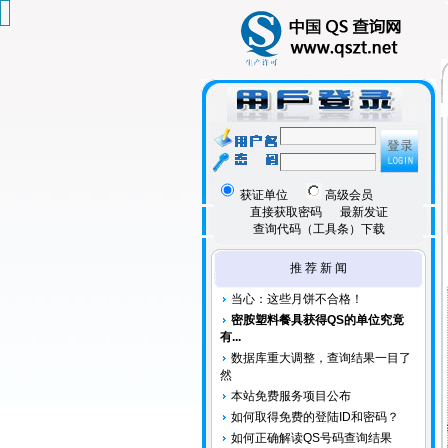
获证单位
高级会员
直接获取密码
最新发证
查询代码（工具条）下载
推 荐 新 闻
当心：这些月饼不合格！
密胺塑料餐具获得QS的单位究竟
有...
数据库重大调整，查询结果一目了
然
本站免费服务项目公布
如何取得免费的登陆ID和密码？
如何正确解读QS号码查询结果