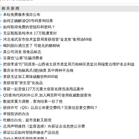
相 关 新 闻
本站免费服务项目公布
如何正确解读QS号码查询结果
如何取得免费的登陆ID和密码？
无证瓶瓶装纯净水 17万瓶遭查封
河北省武安市技术监督局查获假冒“金龙鱼”食用油69箱
喝到甜白酒注意了 可能兑的糖精钠
真公司润龙 假食品标志
豆腐也“山寨”坑骗消费者
把假李逵“打”回原形--山西省太原市质监局万柏林区质监分局端窝点维护名企利益
重庆全市泡椒凤爪(翅)抽查 其中两种不合格
查获无证加工果味碳酸饮料600箱
查获假冒“资生堂”化妆品
查获一起货值127万元重大假冒名牌洗涤用品案件
QS查询代码对外公开,加入网页即可使用权威数据查询
数据库重大调整，查询结果一目了然
获得许可（QS）以后公布要交费吗？完善信息要交费吗？
举报投诉的办法
吃糖出白虫，超市道歉又赔偿
总局声明难挡《监督选择》向获证企业忽悠公示费
获证以后如何登陆和修改产品信息
为什么要经常登陆查询网？