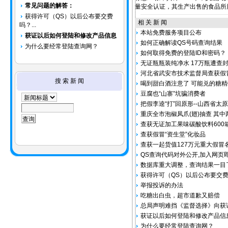
常见问题的解答：
量安全认证，其生产出售的食品所
获得许可（QS）以后公布要交费
相 关 新 闻
吗？...
本站免费服务项目公布
获证以后如何登陆和修改产品信息
如何正确解读QS号码查询结果
为什么要经常登陆查询网？
如何取得免费的登陆ID和密码？
无证瓶瓶装纯净水 17万瓶遭查
河北省武安市技术监督局查获假冒
搜 索 新 闻
喝到甜白酒注意了 可能兑的糖精
豆腐也“山寨”坑骗消费者
把假李逵“打”回原形--山西省
重庆全市泡椒凤爪(翅)抽查 其
查获无证加工果味碳酸饮料600
查获假冒“资生堂”化妆品
查获一起货值127万元重大假冒
QS查询代码对外公开,加入网页
数据库重大调整，查询结果一目
获得许可（QS）以后公布要交
举报投诉的办法
吃糖出白虫，超市道歉又赔偿
总局声明难挡《监督选择》向获
获证以后如何登陆和修改产品信
为什么要经常登陆查询网？