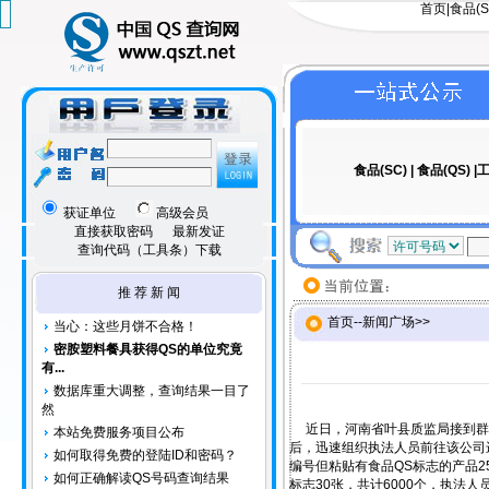
首页
|
食品(S
食品(SC)
|
食品(QS)
|工
获证单位
高级会员
直接获取密码
最新发证
查询代码（工具条）下载
推 荐 新 闻
首页
--
新闻广场
>>
当心：这些月饼不合格！
密胺塑料餐具获得QS的单位究竟
有...
数据库重大调整，查询结果一目了
然
近日，河南省叶县质监局接到群众
本站免费服务项目公布
后，迅速组织执法人员前往该公司进
如何取得免费的登陆ID和密码？
编号但粘贴有食品QS标志的产品2
如何正确解读QS号码查询结果
标志30张，共计6000个，执法