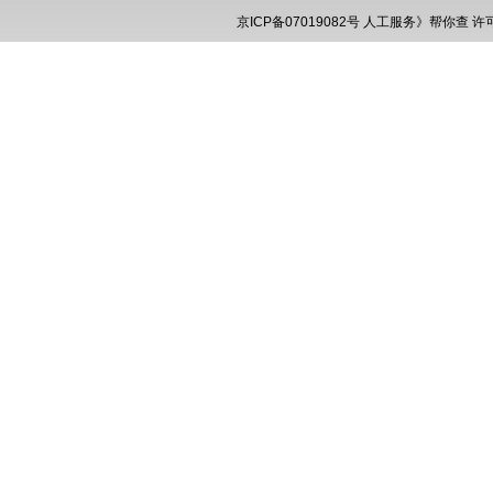
京ICP备07019082号
人工服务》帮你查
许