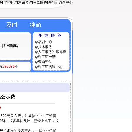
备
|
异常申诉
|
注销号码
|
在线解答
|
许可证咨询中心
◎
培训中心
备
|
注销号码
◎
技术服务
◎
人工服务》帮你查
◎
许可证申请
◎
查询帮助
数
285030
个
◎
许可证咨询中心
悠公示费
9
00元公布费，并威胁企业：不给费
投诉。很多单位反映：已经上当了，很
已经很多次的发表声名，一些企业仍然