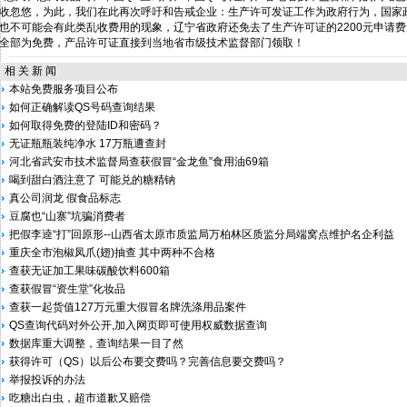
收忽悠，为此，我们在此再次呼吁和告戒企业：生产许可发证工作为政府行为，国家
也不可能会有此类乱收费用的现象，辽宁省政府还免去了生产许可证的2200元申请
全部为免费，产品许可证直接到当地省市级技术监督部门领取！
相 关 新 闻
本站免费服务项目公布
如何正确解读QS号码查询结果
如何取得免费的登陆ID和密码？
无证瓶瓶装纯净水 17万瓶遭查封
河北省武安市技术监督局查获假冒“金龙鱼”食用油69箱
喝到甜白酒注意了 可能兑的糖精钠
真公司润龙 假食品标志
豆腐也“山寨”坑骗消费者
把假李逵“打”回原形--山西省太原市质监局万柏林区质监分局端窝点维护名企利益
重庆全市泡椒凤爪(翅)抽查 其中两种不合格
查获无证加工果味碳酸饮料600箱
查获假冒“资生堂”化妆品
查获一起货值127万元重大假冒名牌洗涤用品案件
QS查询代码对外公开,加入网页即可使用权威数据查询
数据库重大调整，查询结果一目了然
获得许可（QS）以后公布要交费吗？完善信息要交费吗？
举报投诉的办法
吃糖出白虫，超市道歉又赔偿