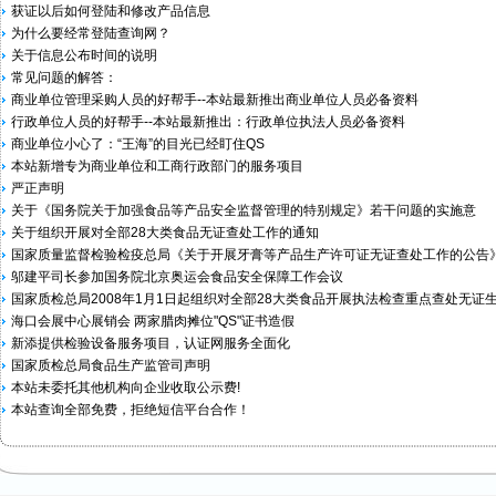
获证以后如何登陆和修改产品信息
为什么要经常登陆查询网？
关于信息公布时间的说明
常见问题的解答：
商业单位管理采购人员的好帮手--本站最新推出商业单位人员必备资料
行政单位人员的好帮手--本站最新推出：行政单位执法人员必备资料
商业单位小心了：“王海”的目光已经盯住QS
本站新增专为商业单位和工商行政部门的服务项目
严正声明
关于《国务院关于加强食品等产品安全监督管理的特别规定》若干问题的实施意
关于组织开展对全部28大类食品无证查处工作的通知
国家质量监督检验检疫总局《关于开展牙膏等产品生产许可证无证查处工作的公告》2
邬建平司长参加国务院北京奥运会食品安全保障工作会议
国家质检总局2008年1月1日起组织对全部28大类食品开展执法检查重点查处无证
海口会展中心展销会 两家腊肉摊位"QS"证书造假
新添提供检验设备服务项目，认证网服务全面化
国家质检总局食品生产监管司声明
本站未委托其他机构向企业收取公示费!
本站查询全部免费，拒绝短信平台合作！