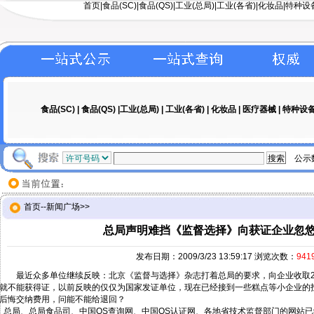
首页
|
食品(SC)
|
食品(QS)
|工业(总局)|
工业(各省)
|
化妆品
|
特种设
食品(SC)
|
食品(QS)
|工业(总局) |
工业(各省)
|
化妆品
|
医疗器械
|
特种设
公示
首页
--
新闻广场
>>
总局声明难挡《监督选择》向获证企业忽
发布日期：2009/3/23 13:59:17 浏览次数：
941
最近众多单位继续反映：北京《监督与选择》杂志打着总局的要求，向企业收取26
就不能获得证，以前反映的仅仅为国家发证单位，现在已经接到一些糕点等小企业的
后悔交纳费用，问能不能给退回？
总局、总局食品司、中国QS查询网、中国QS认证网、各地省技术监督部门的网站