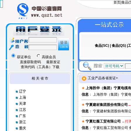
首页
|
食品(S
食品(SC)
|
食品(QS)
|
工
获证单位
高级会员
直接获取密码
最新发证
查询代码（工具条）下载
工业产品各省发证>
相 关 省 市
★
上海胜华（集团）宁夏电缆
辽宁
信息
： 上海胜华（集团）宁夏电缆
上海
天津
★
宁夏建材集团股份有限公司
江苏
信息
： 宁夏建材集团股份有限公司
广东
★
宁夏红薇工贸有限公司
←打
浙江
信息
： 宁夏红薇工贸有限公司 食品
重庆