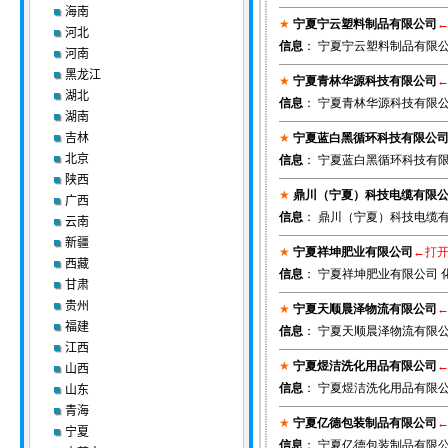
海南
★
宁夏宁云塑料制品有限公司
河北
信息
： 宁夏宁云塑料制品有限公
河南
黑龙江
★
宁夏青林华源科技有限公司
湖北
信息
： 宁夏青林华源科技有限公
湖南
吉林
★
宁夏蓝白黑循环科技有限公
北京
信息
： 宁夏蓝白黑循环科技有限
陕西
★
鼎川（宁夏）科技电缆有限
广西
信息
： 鼎川（宁夏）科技电缆有
云南
新疆
★
宁夏祥坤肥业有限公司
←打
西藏
信息
： 宁夏祥坤肥业有限公司 化
甘肃
贵州
★
宁夏天顺晨泽物流有限公司
福建
信息
： 宁夏天顺晨泽物流有限公
江西
★
宁夏煜洁洗化用品有限公司
山西
信息
： 宁夏煜洁洗化用品有限公
山东
青海
★
宁夏亿德包装制品有限公司
宁夏
信息
： 宁夏亿德包装制品有限公司